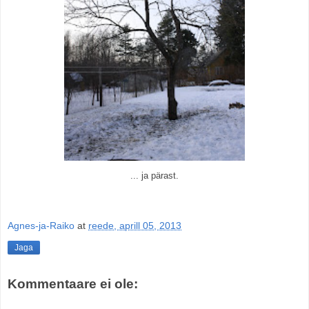
... ja pärast.
Agnes-ja-Raiko
at
reede, aprill 05, 2013
Jaga
Kommentaare ei ole: