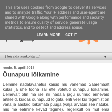
This site uses cookies from Google to deliver its services
and to analyze traffic. Your IP address and user-agent are
shared with Google along with performance and security
metrics to ensure quality of service, generate usage
statistics, and to detect and address abuse.
LEARN MORE
GOT IT
▼
reede, 5. aprill 2013
Õunapuu lõikamine
Eelmine nädalavahetus käisid mu vanemad Saaremaalt
külas ja ühe tööna sai ette võtetud õunapuu lõikamine.
Eelnevalt olin ma ise nii nädala jagu uurinud erinevaid
artikleid, kuidas õunapuud lõigata, eriti veel kui tegemist on
vana ja aastaid lõikamata puuga (välja arvatud see natuke,
mis me eelmine kevad tegime). Tegelikult on mul ema