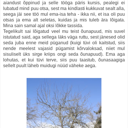
aiandust õppinud ja selle tööga päris kursis, pealegi ei
lubatud mind puu otsa, sest ma kindlasti kukkuvat sealt alla,
seega jäi see töö mul ema-isa teha - ikka nii, et isa oli puu
otsas ja ema alt seletas, kuidas ja mis tuleb ära lõigata.
Mina sain samal ajal oksi lõkke tassida.
Tegelikult sai lõigatud veel mu teist õunapuud, mis suvel
istutatud said, aga sellega läks väga ruttu, sest jänesed olid
seda juba enne meid püganud (kuigi tüvi oli kaitstud, siis
nende meelest vajasid pügamist kõrvaloksad, niiet mul
sisuliselt üks sirge kriips ongi seda õunapuud). Ema aga
lohutas, et kui tüvi terve, siis puu taastub, õunasaagiga
sellelt puult läheb muidugi nüüd väheke aega.