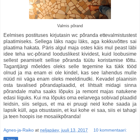
Valmis põrand
Eelmises postituses kirjutasin wc põranda ettevalmistustest
plaatimiseks. Sellega läks nagu läks, aga kokkuvõttes sai
plaatima hakata. Päris algul maja ostes käis mul peast läbi
idee teha wc-põrand looduslikest kividest, kuid loobusime
sellest peamiselt sellise põranda tüütu koristamise tõttu.
Tagantjärgi mõeldes oleks selle tegemine ka tükk tööd
olnud ja ma enam ei ole kindel, kas see lahendus mulle
nüüd nii väga enam oleks meeldinudki. Kevadel plaanisin
osta tavalised põrandaplaadid, et lihtsalt midagi sinna
põrandale maha saaks lõpuks ja remont majas natukene
edasi liiguks. Kui ma lõpuks oma eelarvega sobivad plaadid
leidsin, siis selgus, et ma ei pruugi neid kohe saada ja
lapsik küll, aga otsustasin, et kui kohe ei saa, siis ei tahagi
ja teen hoopis ise mosaiikpõranda!
Agnes-ja-Raiko
at
neljapäev, juuli 13, 2017
10 kommentaari:
Jaga