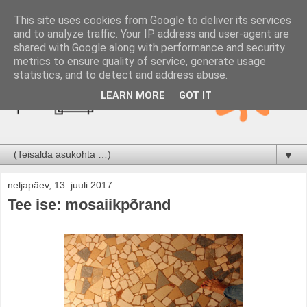
This site uses cookies from Google to deliver its services
and to analyze traffic. Your IP address and user-agent are
shared with Google along with performance and security
metrics to ensure quality of service, generate usage
statistics, and to detect and address abuse.
LEARN MORE
GOT IT
▼
neljapäev, 13. juuli 2017
Tee ise: mosaiikpõrand