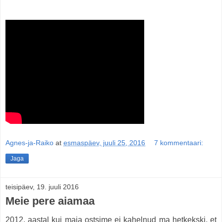
Agnes-ja-Raiko
at
esmaspäev, juuli 25, 2016
7 kommentaari:
Jaga
teisipäev, 19. juuli 2016
Meie pere aiamaa
2012. aastal kui maja ostsime ei kahelnud ma hetkekski, et