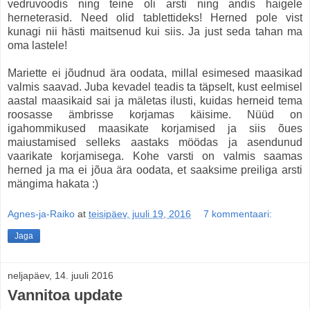
vedruvoodis ning teine oli arsti ning andis haigele
herneterasid. Need olid tablettideks! Herned pole vist
kunagi nii hästi maitsenud kui siis. Ja just seda tahan ma
oma lastele!
Mariette ei jõudnud ära oodata, millal esimesed maasikad
valmis saavad. Juba kevadel teadis ta täpselt, kust eelmisel
aastal maasikaid sai ja mäletas ilusti, kuidas herneid tema
roosasse ämbrisse korjamas käisime. Nüüd on
igahommikused maasikate korjamised ja siis õues
maiustamised selleks aastaks möödas ja asendunud
vaarikate korjamisega. Kohe varsti on valmis saamas
herned ja ma ei jõua ära oodata, et saaksime preiliga arsti
mängima hakata :)
Agnes-ja-Raiko
at
teisipäev, juuli 19, 2016
7 kommentaari:
Jaga
neljapäev, 14. juuli 2016
Vannitoa update