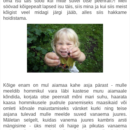
oma isu täis sööd kui mitte suvel otse peenralt?! Meil
söövad kõigepealt lapsed isu täis, siis mina ja kui siis meist
kõigist veel midagi järgi jääb, alles siis hakkame
hoidistama.
Kõige enam on mul aiamaa kahe asja pärast - mulle
meeldib hommikul vara läbi kastese muru aiamaale
kõndida, korjata otse peenralt mõni mari suhu, haarata
kaasa hommikusele pudrule panemiseks maasikaid või
omleti kõrvale maiustamiseks värsket kurki ning teise
asjana tulevad mulle meelde suved vanaema juures.
Mäletan selgelt, kuidas vanema juures kambris arsti
mängisime - üks meist oli haige ja pikutas vanaema