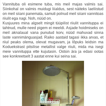
Vannituba oli esimene tuba, mis meil majas valmis sai.
Siinkohal on valmis muidugi liialdus, sest näiteks laeliistud
on meil siiani panemata, samuti polnud meil siiani vannitoas
riiulit ega nagi. Noh, nüüd on.
Kusjuures mina algselt mingit tüüpilist riiulit vannituppa ei
tahtnud, mulle need pigem ei meeldi. Asjade hoidmiseks on
meil aknalaual vana punutud korv, nüüd mahuvad sinna
laste vannimänguasjad. Raiko aastaid tagasi ikka arvas, et
riiul peaks olema, olevat mugavam, ja lõpuks leidsin ma
Koduekstrast pitsilise metallist valge riiuli, mida ma isegi
meie vannituppa ette kujutasin. Ostsin ära ja edasi ootas
see konkreetselt 3 aastat enne kui seina sai.