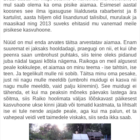
mul saab olema ka oma pisike aiamaa. Esimesel aastal
koosnes see ilma igasuguse liialduseta rabarberist ja 8
kartulist, aasta hiljem olid lisandunud talisibul, murulauk ja
maasikad ning 2013 suveks ehitasid mu vanemad meile
pisikese kasvuhoone.
Nüüd on mul enda arvates täitsa arvestatav aiamaa. Enam
suuremat ei jaksaks hooldadagi, praegugi on nii, et kui ühe
peenra saan umbrohust puhtaks, siis teine oleks pidanud
juba nädal tagasi kõbla nägema. Raikoga on meil algusest
peale kokkulepe, et aiamaa on minu teema - ise tahtsin, ise
teen. Ja tegelikult mulle nii sobib. Täitsa minu oma pesake,
just nii nagu mulle meeldib (umbrohi muidugi ei kasva nii
nagu mulle meeldib, vaid palju kiiremini). See muidugi ei
tähenda, et kui ma peaksin mõneks päevaks lastega ära
sõitma, siis Raiko hoolimata väljas lõõskavast päikesest
kasvuhoone ukse kinni jätab või tomatid kastmata, ta lihtsalt
ise ei tule nende asjade peale, aga kui ma palun, et ta
vahepeal veidi vett taimedele viskaks, siis seda ikka saab.