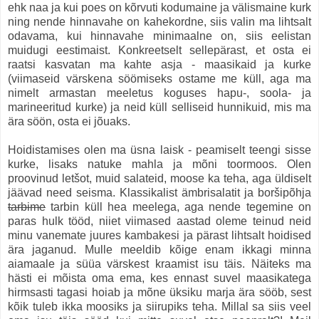
ehk naa ja kui poes on kõrvuti kodumaine ja välismaine kurk
ning nende hinnavahe on kahekordne, siis valin ma lihtsalt
odavama, kui hinnavahe minimaalne on, siis eelistan
muidugi eestimaist. Konkreetselt sellepärast, et osta ei
raatsi kasvatan ma kahte asja - maasikaid ja kurke
(viimaseid värskena söömiseks ostame me küll, aga ma
nimelt armastan meeletus koguses hapu-, soola- ja
marineeritud kurke) ja neid küll selliseid hunnikuid, mis ma
ära söön, osta ei jõuaks.
Hoidistamises olen ma üsna laisk - peamiselt teengi sisse
kurke, lisaks natuke mahla ja mõni toormoos. Olen
proovinud letšot, muid salateid, moose ka teha, aga üldiselt
jäävad need seisma. Klassikalist ämbrisalatit ja boršipõhja
tarbime
tarbin küll hea meelega, aga nende tegemine on
paras hulk tööd, niiet viimased aastad oleme teinud neid
minu vanemate juures kambakesi ja pärast lihtsalt hoidised
ära jaganud. Mulle meeldib kõige enam ikkagi minna
aiamaale ja süüa värskest kraamist isu täis. Näiteks ma
hästi ei mõista oma ema, kes ennast suvel maasikatega
hirmsasti tagasi hoiab ja mõne üksiku marja ära sööb, sest
kõik tuleb ikka moosiks ja siirupiks teha. Millal sa siis veel