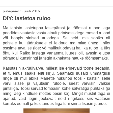
pühapäev, 3. juuli 2016
DIY: lastetoa ruloo
Ma tahtsin lastetuppa lastepärast ja rõõmsat rulood, aga
poodides vaatasid vastu ainult printsessidega roosad rulood
või hoopis sinised autodega. Selliseid, mis sobiks nii
poistele kui tüdrukutele ei leidnud ma mitte ühtegi, niiet
ostsime tavalise (loe: võimalikult odava) hallika ruloo ja üks
õhtu kui Raiko lastega vanaema juures oli, avasin elutoa
põrandal kunstiringi ja tegin aknakatte natuke rõõmsamaks.
Kasutasin akrüülvärve, millest ise erinevaid toone segasin,
et tulemus saaks eriti kirju. Saamaks ilusaid ümmargusi
ringe oli mul abiks Mariette nukunõu tops - kastsin selle
värvi sisse ja vajutasin ruloole, seest värvisin väikse
pintsliga. Topsi servad tõmbasin kohe salvrätiga puhtaks (ja
mingi aeg kindluse mõttes pesin ka). Mingit mustrit taga ei
ajanud, vaid tegin jooksvalt neid ringikesi, siis vaatasin
korraks eemalt ja kus tundus liiga tühi sinna lisasin juurde.