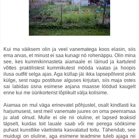
Kui ma väiksem olin ja veel vanematega koos elasin, siis
ema arvas, et minust ei saa kunagi nö rohenäppu. Olin mina
see, kes kummikinnasteta aiamaale ei läinud ja kartuleid
võttes praktilistest kummikutest mööda vaatas ja hoopis
ilusa
outfiti
selga ajas. Aga küllap jäi ikka lapsepõlvest pisik
külge, sest nagu postituse alguses kirjutan, siis maja ostes
sai labidas üsna esimese asjana maasse löödud kaugelt
enne kui me üürikorterist lõplikult välja kolisime.
Aiamaa on mul väga erinevatel põhjustel, osalt kindlasti ka
harjumusest, sest meil vanemate juures on oma peenramaa
ju alati olnud. Mulle ei ole nii oluline, et lapsed teaksid
täpselt, kuidas toit lauale saab või me perega sööksime
puhast kunstlike väetisteta kasvatatud toitu. Tähendab, see
muidugi on oluline, aga esimene teadmine tuleb ajaga nii