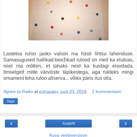
Lastetoa ruloo jaoks valisin ma hästi lihtsa lahenduse.
Samasugused hallikad-beežikad rulood on meil ka elutoas,
niiet ma mõtlen, et tahaks neid ka kuidagi elavdada.
Ilmselgelt mitte värviliste täpikestega, aga näiteks mingi
ornament teha ruloo allserva... võiks päris ilus olla.
Agnes-ja-Raiko
at
pühapäev, juuli 03, 2016
2 kommentaari:
Jaga
‹
›
Avaleht
Kuva veebiversioon