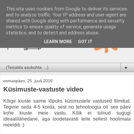
This site uses cookies from Google to deliver its services
and to analyze traffic. Your IP address and user-agent are
shared with Google along with performance and security
metrics to ensure quality of service, generate usage
statistics, and to detect and address abuse.
LEARN MORE
GOT IT
▼
esmaspäev, 25. juuli 2016
Küsimuste-vastuste video
Kõige kiuste saime lõpuks küsimustele vastused filmitud.
Tegime seda 4-5 korda, sest no tehnoloogia oli see päev
kohe kiuste meie vastu. Kõik ei tulnud sugugi
ideaalilähedane, aga loodetavasti teile sellest hoolimata
meeldib :)