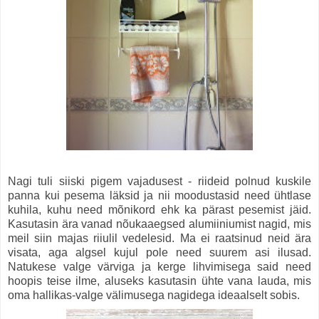
Nagi tuli siiski pigem vajadusest - riideid polnud kuskile
panna kui pesema läksid ja nii moodustasid need ühtlase
kuhila, kuhu need mõnikord ehk ka pärast pesemist jäid.
Kasutasin ära vanad nõukaaegsed alumiiniumist nagid, mis
meil siin majas riiulil vedelesid. Ma ei raatsinud neid ära
visata, aga algsel kujul pole need suurem asi ilusad.
Natukese valge värviga ja kerge lihvimisega said need
hoopis teise ilme, aluseks kasutasin ühte vana lauda, mis
oma hallikas-valge välimusega nagidega ideaalselt sobis.