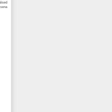
lised
isena