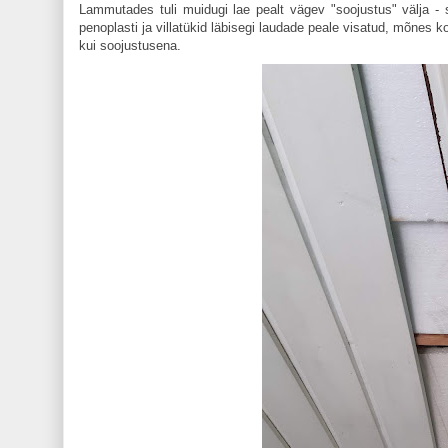
Lammutades tuli muidugi lae pealt vägev "soojustus" välja - s
penoplasti ja villatükid läbisegi laudade peale visatud, mõnes
kui soojustusena.