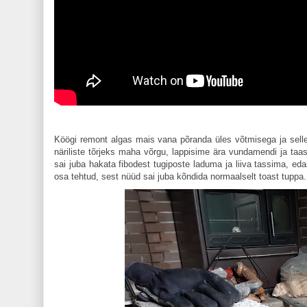
Köögi remont algas mais vana põranda üles võtmisega ja sell
näriliste tõrjeks maha võrgu, lappisime ära vundamendi ja taa
sai juba hakata fibodest tugiposte laduma ja liiva tassima, ed
osa tehtud, sest nüüd sai juba kõndida normaalselt toast tuppa.