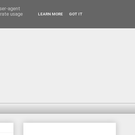
user-agent
erate usage
LEARN MORE
GOT IT