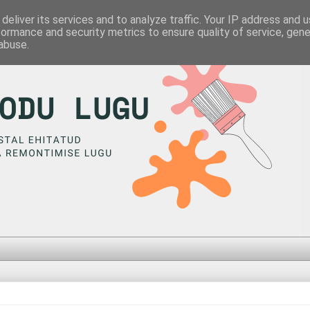
deliver its services and to analyze traffic. Your IP address and 
formance and security metrics to ensure quality of service, gen
abuse.