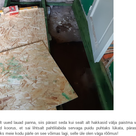
alt uued lauad panna, siis pärast seda kui sealt alt hakkasid välja paistma 
d koorus, et sai lihtsalt pahtlilabida servaga puidu puhtaks lükata, päras
 üks meie kodu pärle on see võimas lagi, selle üle olen väga rõõmus!