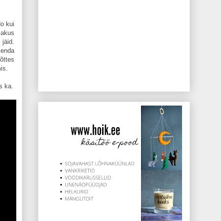
o kui
sakus
jäid.
 enda
mõttes
mis.
s ka.