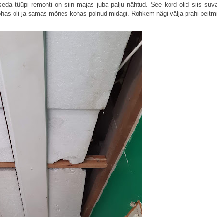
eda tüüpi remonti on siin majas juba palju nähtud. See kord olid siis suva
 kohas oli ja samas mõnes kohas polnud midagi. Rohkem nägi välja prahi peitm