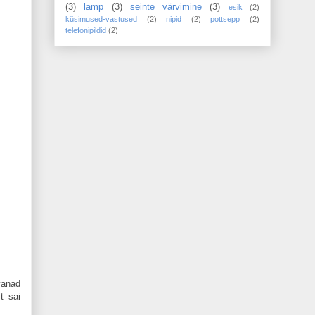
(3)
lamp
(3)
seinte värvimine
(3)
esik
(2)
küsimused-vastused
(2)
nipid
(2)
pottsepp
(2)
telefonipildid
(2)
vanad
t sai