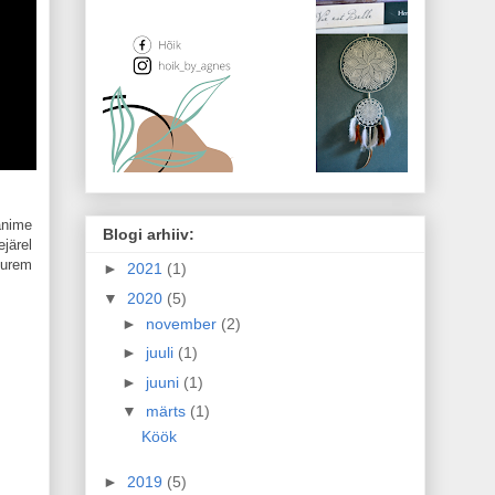
anime
Blogi arhiiv:
järel
uurem
►
2021
(1)
▼
2020
(5)
►
november
(2)
►
juuli
(1)
►
juuni
(1)
▼
märts
(1)
Köök
►
2019
(5)