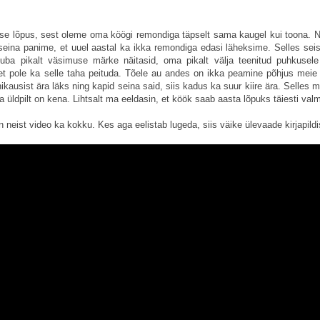
ise lõpus, sest oleme oma köögi remondiga täpselt sama kaugel kui toona. N
 seina panime, et uuel aastal ka ikka remondiga edasi läheksime. Selles sei
uba pikalt väsimuse märke näitasid, oma pikalt välja teenitud puhkusele 
et pole ka selle taha peituda. Tõele au andes on ikka peamine põhjus meie
nikausist ära läks ning kapid seina said, siis kadus ka suur kiire ära. Selles 
a üldpilt on kena. Lihtsalt ma eeldasin, et köök saab aasta lõpuks täiesti val
n neist video ka kokku. Kes aga eelistab lugeda, siis väike ülevaade kirjapildi