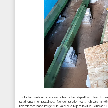
Juulis lammutasime ära vana lae ja kui algselt oli plaan lihts
talad enam ei raatsinud. Nendel taladel vana lubivärv niivõr
lihvimismasinaga kergelt üle käidud ja hiljem lakitud. Kindlasti