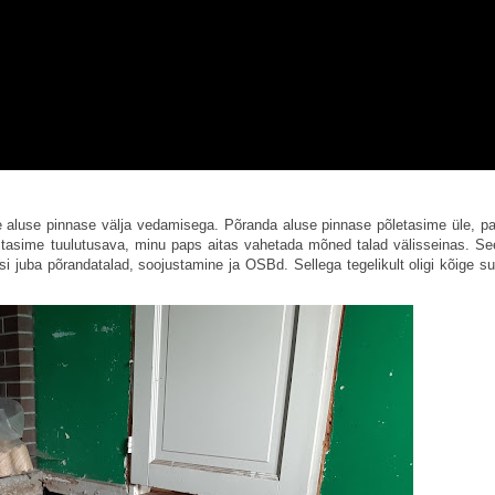
e aluse pinnase välja vedamisega. Põranda aluse pinnase põletasime üle, p
stasime tuulutusava, minu paps aitas vahetada mõned talad välisseinas. See
asi juba põrandatalad, soojustamine ja OSBd. Sellega tegelikult oligi kõige s