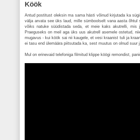
Köök
Antud postitust oleksin ma sama hästi võinud kirjutada ka süg
välja arvata see üks laud, mille sümboolselt vana aasta õhtul
võiks natuke süüdistada seda, et meie kaks akutrelli, mis j
Praeguseks on meil aga üks uus akutrell asemele ostetud, nii
mugavus - kui köök sai nii kaugele, et vesi kraanist tuli ja kraa
ei tasu end ülemäära piitsutada ka, sest muutus on olnud suur j
Mul on erinevaid telefoniga filmitud klippe köögi remondist, pani