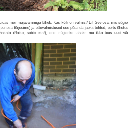
kuidas meil majavammiga läheb. Kas kõik on valmis? Ei! See osa, mis sügise
ja puitosa tõrjusime) ja ettevalmistused uue põranda jaoks tehtud, ports õhut
akata (Raiko, sobib eks!), sest sügiseks tahaks ma ikka toas uusi vär