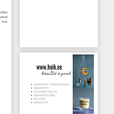
kõike
aanud
, kus