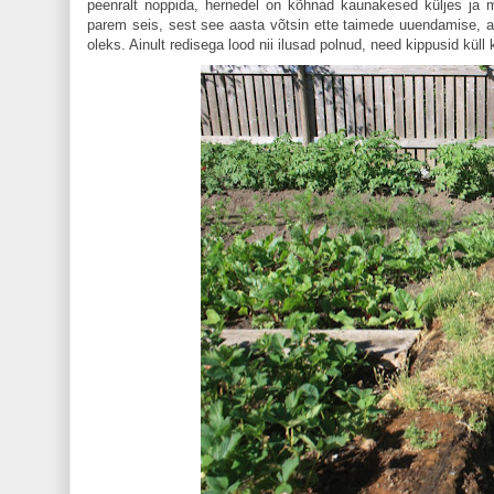
peenralt noppida, hernedel on kõhnad kaunakesed küljes ja 
parem seis, sest see aasta võtsin ette taimede uuendamise, ag
oleks. Ainult redisega lood nii ilusad polnud, need kippusid küll