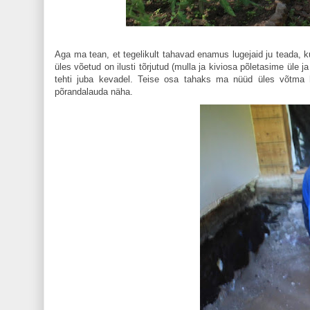
Aga ma tean, et tegelikult tahavad enamus lugejaid ju teada, 
üles võetud on ilusti tõrjutud (mulla ja kiviosa põletasime üle 
tehti juba kevadel. Teise osa tahaks ma nüüd üles võtma h
põrandalauda näha.