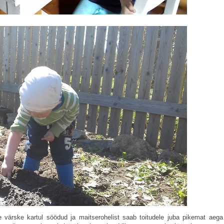
 värske kartul söödud ja maitserohelist saab toitudele juba pikemat aeg