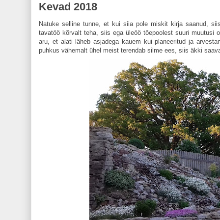
Kevad 2018
Natuke selline tunne, et kui siia pole miskit kirja saanud, s
tavatöö kõrvalt teha, siis ega üleöö tõepoolest suuri muutusi
aru, et alati läheb asjadega kauem kui planeeritud ja arvest
puhkus vähemalt ühel meist terendab silme ees, siis äkki saav