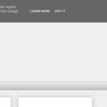
user-agent
erate usage
LEARN MORE
GOT IT