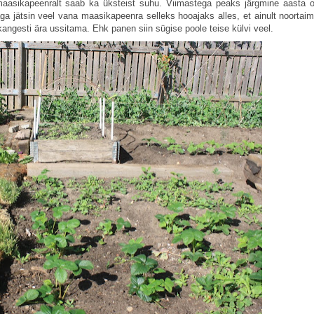
maasikapeenralt saab ka üksteist suhu. Viimastega peaks järgmine aasta 
a jätsin veel vana maasikapeenra selleks hooajaks alles, et ainult noortaim
 kangesti ära ussitama. Ehk panen siin sügise poole teise külvi veel.