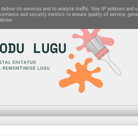
deliver its services and to analyze traffic. Your IP address and 
formance and security metrics to ensure quality of service, gen
abuse.