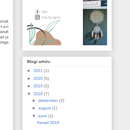
emalt
-t-a-n
inult
ad ja
stega
Blogi arhiiv:
►
2021
(1)
►
2020
(5)
►
2019
(5)
▼
2018
(7)
►
detsember
(2)
►
august
(1)
▼
juuni
(1)
Kevad 2018