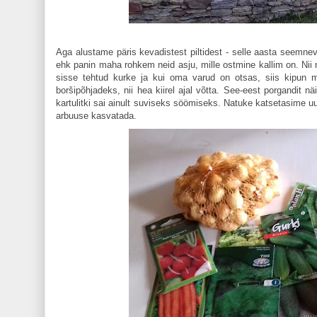
Aga alustame päris kevadistest piltidest - selle aasta seemnev
ehk panin maha rohkem neid asju, mille ostmine kallim on. Nii nä
sisse tehtud kurke ja kui oma varud on otsas, siis kipun m
boršipõhjadeks, nii hea kiirel ajal võtta. See-eest porgandit
kartulitki sai ainult suviseks söömiseks. Natuke katsetasime 
arbuuse kasvatada.