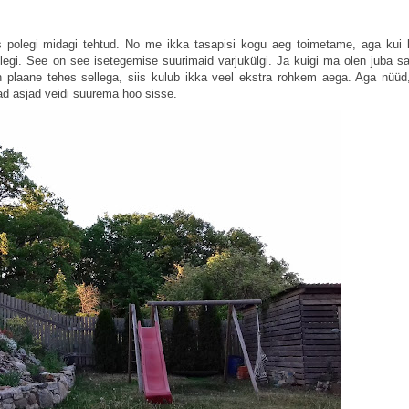
iis polegi midagi tehtud. No me ikka tasapisi kogu aeg toimetame, aga kui 
 olegi. See on see isetegemise suurimaid varjukülgi. Ja kuigi ma olen juba s
an plaane tehes sellega, siis kulub ikka veel ekstra rohkem aega. Aga nüüd
ad asjad veidi suurema hoo sisse.