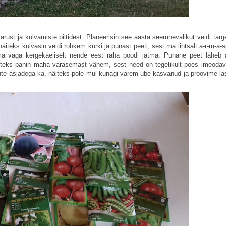
arust ja külvamiste piltidest. Planeerisin see aasta seemnevalikut veidi targ
iteks külvasin veidi rohkem kurki ja punast peeti, sest ma lihtsalt a-r-m-a-s
a väga kergekäeliselt nende eest raha poodi jätma. Punane peet läheb a
 näiteks panin maha varasemast vähem, sest need on tegelikult poes imeodav
uute asjadega ka, näiteks pole mul kunagi varem ube kasvanud ja proovime la