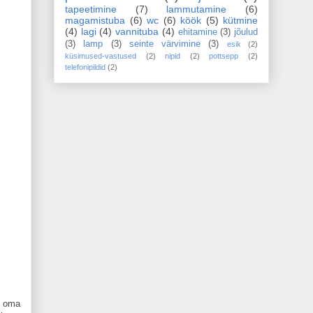
tapeetimine
(7)
lammutamine
(6)
magamistuba
(6)
wc
(6)
köök
(5)
kütmine
(4)
lagi
(4)
vannituba
(4)
ehitamine
(3)
jõulud
(3)
lamp
(3)
seinte värvimine
(3)
esik
(2)
küsimused-vastused
(2)
nipid
(2)
pottsepp
(2)
telefonipildid
(2)
a oma