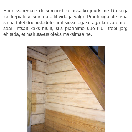
Enne vanemate detsembrist külaskäiku jõudsime Raikoga
ise trepialuse seina ära lihvida ja valge Pinotexiga üle teha,
sinna tuleb tööriistadele riiul siiski tagasi, aga kui varem oli
seal lihtsalt kaks riiulit, siis plaanime uue riiuli trepi järgi
ehitada, et mahutavus oleks maksimaalne.