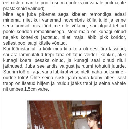
eelmiste omanike poolt (ise ma poleks nii vanale puitmajale
plastaknaid valinud).
Mina aga juba pikemat aega kibelen remondiga edasi
minema, niiet kui vanemad novembris külla tulid ja enne
seda uurisid, mis tööd me ette võtame, sai algust tehtud
poole koridori remontimisega. Meie maja on kunagi olnud
neljaks korteriks jaotatud, niiet maja läbib pikk koridor,
sellest pool saigi käsile võetud.
Kui tööriistariiul ja kõik muu kila-kola oli eest ära tassitud,
sai ära lammutatud trepi taha ehitatud veider "konku", äkki
kunagi koera pesaks olnud, ja kunagi seal olnud riiuli
jäänused. Juba see andis valgust ja ruumi tohutult juurde.
Suurim töö oli aga vana lubikrohvi seintelt maha peksmine -
õudne tolm! Ühte seina siiski jääb vana krohv alles, sest
trepp on lisatud hiljem ja muidu jääks trepi ja seina vahele
nii umbes 1,5cm vahe.