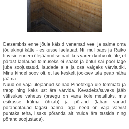
Detsembris enne jõule käisid vanemad veel ja saime oma
jõulukingi kätte - esikusse laelauad. Nii mul paps ja Raiko
lihvisid ennem ülejäänud seinad, kus varem krohv oli, üle, et
pärast laelauad tolmuseks ei saaks ja õhtul sai pool lage
juba soojustatud, laudade alla ja osa valgeks värvitudki.
Minu kindel soov oli, et lae keskelt jooksev tala peab näha
jääma.
Nüüd on vaja ülejäänud seinad Pinotexiga üle tõmmata ja
trepp ning kaks ust ära värvida. Kevadeks/suveks jääb
välisukse vahetus (praegu on vana kole metalluks, mis
esikusse külma õhkab) ja põrand (tahan vanad
põrandalauad tagasi panna, aga need on vaja värvist
puhtaks teha, lisaks põranda alt mulda ära tassida ning
põrand soojustada).