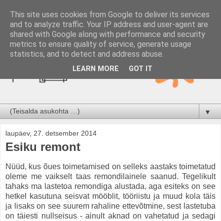
This site uses cookies from Google to deliver its services
and to analyze traffic. Your IP address and user-agent are
shared with Google along with performance and security
metrics to ensure quality of service, generate usage
statistics, and to detect and address abuse.
LEARN MORE
GOT IT
▼
laupäev, 27. detsember 2014
Esiku remont
Nüüd, kus õues toimetamised on selleks aastaks toimetatud
oleme me vaikselt taas remondilainele saanud. Tegelikult
tahaks ma lastetoa remondiga alustada, aga esiteks on see
hetkel kasutuna seisvat mööblit, tööriistu ja muud kola täis
ja lisaks on see suurem rahaline ettevõtmine, sest lastetuba
on täiesti nullseisus - ainult aknad on vahetatud ja sedagi